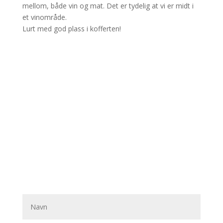
mellom, både vin og mat. Det er tydelig at vi er midt i
et vinområde.
Lurt med god plass i kofferten!
Ta kontakt med oss
Ta kontakt med oss for et uforpliktende tilbud og ideer
om destinasjon/fagopplegg som passer din
bedriftsprofil.