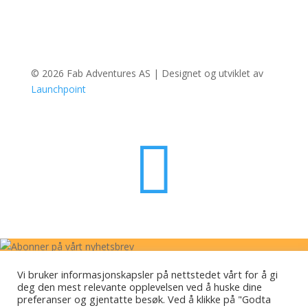
© 2026 Fab Adventures AS | Designet og utviklet av
Launchpoint

Abonner på vårt nyhetsbrev
Vi bruker informasjonskapsler på nettstedet vårt for å gi
deg den mest relevante opplevelsen ved å huske dine
Bli med på vår mailingliste for å motta de siste nyhetene og
preferanser og gjentatte besøk. Ved å klikke på "Godta
oppdateringene fra teamet vårt.