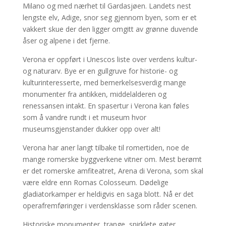
Milano og med nærhet til Gardasjøen. Landets nest
lengste elv, Adige, snor seg gjennom byen, som er et
vakkert skue der den ligger omgitt av grønne duvende
åser og alpene i det fjerne.
Verona er oppført i Unescos liste over verdens kultur-
og naturarv. Bye er en gullgruve for historie- og
kulturinteresserte, med bemerkelsesverdig mange
monumenter fra antikken, middelalderen og
renessansen intakt. En spasertur i Verona kan føles
som å vandre rundt i et museum hvor
museumsgjenstander dukker opp over alt!
Verona har aner langt tilbake til romertiden, noe de
mange romerske byggverkene vitner om. Mest berømt
er det romerske amfiteatret, Arena di Verona, som skal
være eldre enn Romas Colosseum. Dødelige
gladiatorkamper er heldigvis en saga blott. Nå er det
operafremføringer i verdensklasse som råder scenen.
Historiske monumenter, trange, snirklete gater,