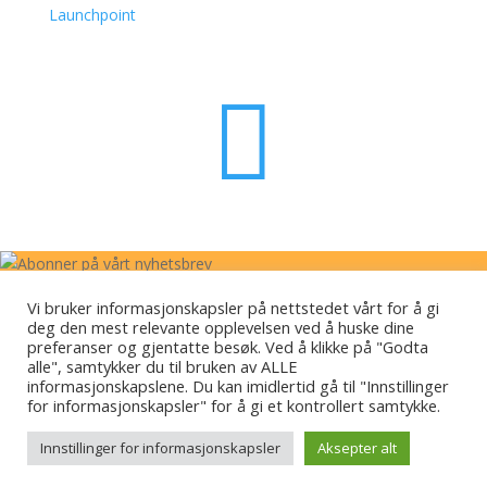
Launchpoint

Abonner på vårt nyhetsbrev
Vi bruker informasjonskapsler på nettstedet vårt for å gi
deg den mest relevante opplevelsen ved å huske dine
Bli med på vår mailingliste for å motta de siste nyhetene og
preferanser og gjentatte besøk. Ved å klikke på "Godta
oppdateringene fra teamet vårt.
alle", samtykker du til bruken av ALLE
informasjonskapslene. Du kan imidlertid gå til "Innstillinger
for informasjonskapsler" for å gi et kontrollert samtykke.
ABONNER!
Innstillinger for informasjonskapsler
Aksepter alt
Du har abonnert!