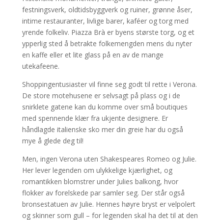
festningsverk, oldtidsbyggverk og ruiner, grønne åser,
intime restauranter, livlige barer, kaféer og torg med
yrende folkeliv. Piazza Brà er byens største torg, og et
ypperlig sted å betrakte folkemengden mens du nyter
en kaffe eller et lite glass på en av de mange
utekafeene.
Shoppingentusiaster vil finne seg godt til rette i Verona.
De store motehusene er selvsagt på plass og i de
snirklete gatene kan du komme over små boutiques
med spennende klær fra ukjente designere. Er
håndlagde italienske sko mer din greie har du også
mye å glede deg til!
Men, ingen Verona uten Shakespeares Romeo og Julie.
Her lever legenden om ulykkelige kjærlighet, og
romantikken blomstrer under Julies balkong, hvor
flokker av forelskede par samler seg. Der står også
bronsestatuen av Julie. Hennes høyre bryst er velpolert
og skinner som gull – for legenden skal ha det til at den