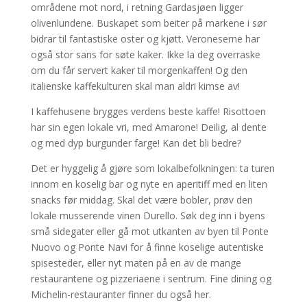
områdene mot nord, i retning Gardasjøen ligger
olivenlundene. Buskapet som beiter på markene i sør
bidrar til fantastiske oster og kjøtt. Veroneserne har
også stor sans for søte kaker. Ikke la deg overraske
om du får servert kaker til morgenkaffen! Og den
italienske kaffekulturen skal man aldri kimse av!
I kaffehusene brygges verdens beste kaffe! Risottoen
har sin egen lokale vri, med Amarone! Deilig, al dente
og med dyp burgunder farge! Kan det bli bedre?
Det er hyggelig å gjøre som lokalbefolkningen: ta turen
innom en koselig bar og nyte en aperitiff med en liten
snacks før middag. Skal det være bobler, prøv den
lokale musserende vinen Durello. Søk deg inn i byens
små sidegater eller gå mot utkanten av byen til Ponte
Nuovo og Ponte Navi for å finne koselige autentiske
spisesteder, eller nyt maten på en av de mange
restaurantene og pizzeriaene i sentrum. Fine dining og
Michelin-restauranter finner du også her.