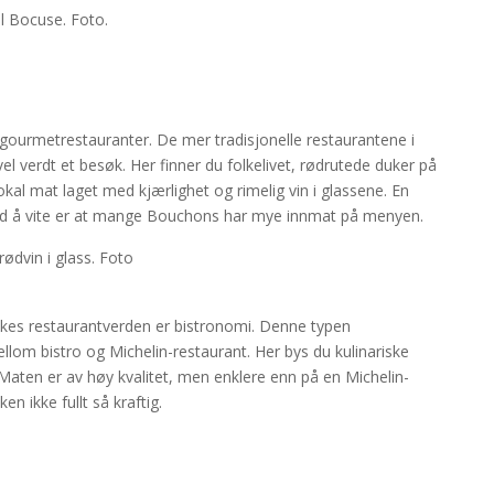
e gourmetrestauranter. De mer tradisjonelle restaurantene i
el verdt et besøk. Her finner du folkelivet, rødrutede duker på
okal mat laget med kjærlighet og rimelig vin i glassene. En
erd å vite er at mange Bouchons har mye innmat på menyen.
ikes restaurantverden er bistronomi. Denne typen
ellom bistro og Michelin-restaurant. Her bys du kulinariske
Maten er av høy kvalitet, men enklere enn på en Michelin-
n ikke fullt så kraftig.