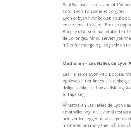
Paul Bocuse i sin restaurant L’Aube
Foto: Lyon Tourisme et Congrés
Lyon er byen hvor kokken Paul Bocu
en verdensattraksjon. Bocuse opph
Bocuse d’Or, som han etablerte i 19
de Collonges, får du servert gourm
målet for mange og i seg selv en rei
Mathallen – Les Halles de Lyon 
Les Halles de Lyon Paul Bocuse, mat
opplevelse! Her finnes alle tenkelig
deilige skinker, et hav av fisk- og 
fortape seg i.
I mathallen kryr det av små restaura
hele verden legger ut på pilegrimsre
mathallen om morgenen når den våkne