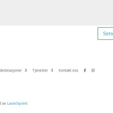
Sen
 destinasjoner
Tjenester
Kontakt oss
et av
Launchpoint