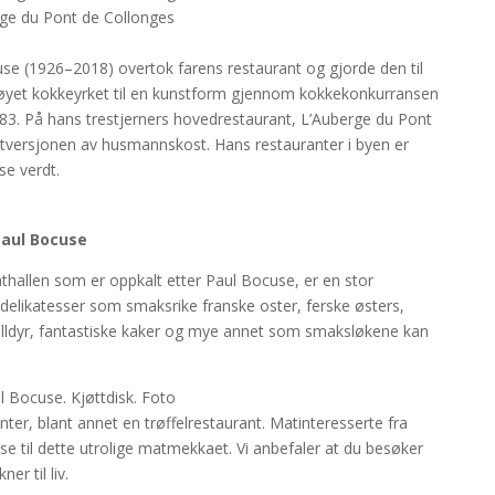
rge du Pont de Collonges
se (1926–2018) overtok farens restaurant og gjorde den til
øyet kokkeyrket til en kunstform gjennom kokkekonkurransen
83. På hans trestjerners hovedrestaurant, L’Auberge du Pont
etversjonen av husmannskost. Hans restauranter i byen er
se verdt.
Paul Bocuse
hallen som er oppkalt etter Paul Bocuse, er en stor
e delikatesser som smaksrike franske oster, ferske østers,
skalldyr, fantastiske kaker og mye annet som smaksløkene kan
nter, blant annet en trøffelrestaurant. Matinteresserte fra
ise til dette utrolige matmekkaet. Vi anbefaler at du besøker
r til liv.