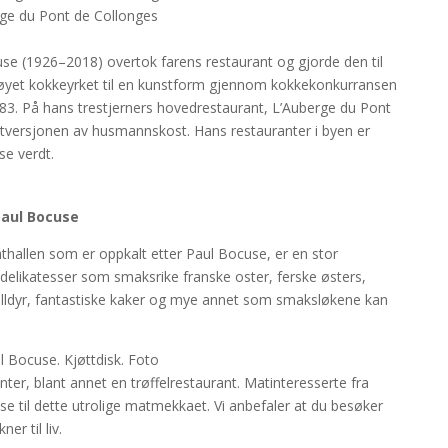
rge du Pont de Collonges
se (1926–2018) overtok farens restaurant og gjorde den til
øyet kokkeyrket til en kunstform gjennom kokkekonkurransen
83. På hans trestjerners hovedrestaurant, L’Auberge du Pont
etversjonen av husmannskost. Hans restauranter i byen er
se verdt.
Paul Bocuse
hallen som er oppkalt etter Paul Bocuse, er en stor
e delikatesser som smaksrike franske oster, ferske østers,
skalldyr, fantastiske kaker og mye annet som smaksløkene kan
nter, blant annet en trøffelrestaurant. Matinteresserte fra
ise til dette utrolige matmekkaet. Vi anbefaler at du besøker
r til liv.