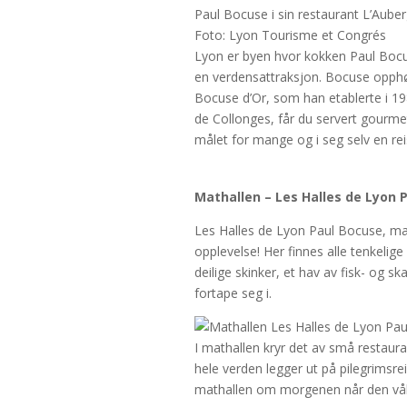
Paul Bocuse i sin restaurant L’Aube
Foto: Lyon Tourisme et Congrés
Lyon er byen hvor kokken Paul Bocu
en verdensattraksjon. Bocuse opph
Bocuse d’Or, som han etablerte i 19
de Collonges, får du servert gourm
målet for mange og i seg selv en rei
Mathallen – Les Halles de Lyon 
Les Halles de Lyon Paul Bocuse, mat
opplevelse! Her finnes alle tenkelig
deilige skinker, et hav av fisk- og 
fortape seg i.
I mathallen kryr det av små restaura
hele verden legger ut på pilegrimsre
mathallen om morgenen når den våkne