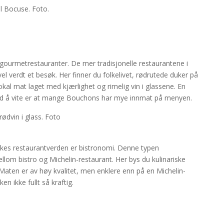
e gourmetrestauranter. De mer tradisjonelle restaurantene i
el verdt et besøk. Her finner du folkelivet, rødrutede duker på
okal mat laget med kjærlighet og rimelig vin i glassene. En
erd å vite er at mange Bouchons har mye innmat på menyen.
ikes restaurantverden er bistronomi. Denne typen
ellom bistro og Michelin-restaurant. Her bys du kulinariske
Maten er av høy kvalitet, men enklere enn på en Michelin-
n ikke fullt så kraftig.