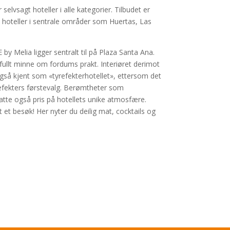
lvsagt hoteller i alle kategorier. Tilbudet er
 hoteller i sentrale områder som Huertas, Las
by Melia ligger sentralt til på Plaza Santa Ana.
fullt minne om fordums prakt. Interiøret derimot
også kjent som «tyrefekterhotellet», ettersom det
fekters førstevalg. Berømtheter som
te også pris på hotellets unike atmosfære.
t et besøk! Her nyter du deilig mat, cocktails og