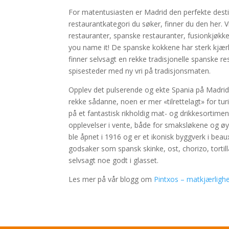
For matentusiasten er Madrid den perfekte desti
restaurantkategori du søker, finner du den her. 
restauranter, spanske restauranter, fusionkjøkken
you name it! De spanske kokkene har sterk kjærlig
finner selvsagt en rekke tradisjonelle spanske r
spisesteder med ny vri på tradisjonsmaten.
Opplev det pulserende og ekte Spania på Madri
rekke sådanne, noen er mer «tilrettelagt» for tur
på et fantastisk rikholdig mat- og drikkesortime
opplevelser i vente, både for smaksløkene og ø
ble åpnet i 1916 og er et ikonisk byggverk i beaux
godsaker som spansk skinke, ost, chorizo, tortill
selvsagt noe godt i glasset.
Les mer på vår blogg om
Pintxos – matkjærlighe