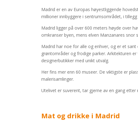
Madrid er en av Europas høyestliggende hovedste
millioner innbyggere i sentrumsområdet, i tillegg 
Madrid ligger på over 600 meters høyde over have
omkranser byen, mens elven Manzanares snor 
Madrid har noe for alle og enhver, og er et san
grøntområder og frodige parker. Arkitekturen er 
designerbutikker med unikt utvalg.
Her fins mer enn 60 museer. De viktigste er plas
malerisamlinger.
Utelivet er suverent, tar gjerne av en gang etter
Mat og drikke i Madrid