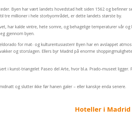
der. Byen har vært landets hovedstad helt siden 1562 og befinner seg
til tre millioner i hele storbyområdet, er dette landets største by.
t, har kalde vintre, hete somre, og behagelige temperaturer vår og hø
seg gjennom byen.
t eldorado for mat- og kulturentusiasten! Byen har en avslappet atmos
vakker og storslagen. Ellers byr Madrid på enorme shoppingmuligheter. 
sert i kunst-triangelet Paseo del Arte, hvor bl.a. Prado-museet ligge
 midnatt og slutter ikke før hanen galer – eller kanskje enda senere.
Hoteller i Madrid