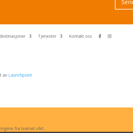
Sen
 destinasjoner
Tjenester
Kontakt oss
et av
Launchpoint
ringene fra teamet vårt.