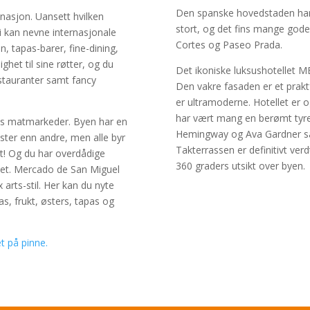
Den spanske hovedstaden har se
nasjon. Uansett hvilken
stort, og det fins mange gode
Vi kan nevne internasjonale
Cortes og Paseo Prada.
, tapas-barer, fine-dining,
het til sine røtter, og du
Det ikoniske luksushotellet ME 
estauranter samt fancy
Den vakre fasaden er et prakt
er ultramoderne. Hotellet er 
har vært mang en berømt tyre
ds matmarkeder. Byen har en
Hemingway og Ava Gardner sat
ister enn andre, men alle byr
Takterrassen er definitivt verd
nt! Og du har overdådige
360 graders utsikt over byen.
yet. Mercado de San Miguel
 arts-stil. Her kan du nyte
as, frukt, østers, tapas og
t på pinne.